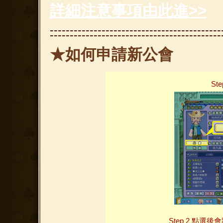
詳細注意事項由此進>>
-------------------------------------------
-------------------------------------------
★如何申請新公會
St
Step 2 點